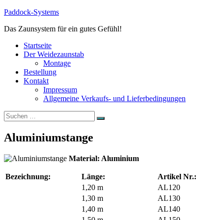
Zum
Paddock-Systems
Inhalt
Das Zaunsystem für ein gutes Gefühl!
springen
Startseite
Der Weidezaunstab
Montage
Bestellung
Kontakt
Impressum
Allgemeine Verkaufs- und Lieferbedingungen
Suchen
Suchen
nach:
Aluminiumstange
Material: Aluminium
Bezeichnung:
Länge:
Artikel Nr.:
1,20 m
AL120
1,30 m
AL130
1,40 m
AL140
1,50 m
AL150