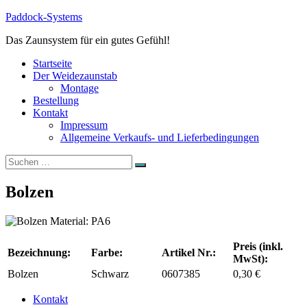
Zum
Paddock-Systems
Inhalt
Das Zaunsystem für ein gutes Gefühl!
springen
Startseite
Der Weidezaunstab
Montage
Bestellung
Kontakt
Impressum
Allgemeine Verkaufs- und Lieferbedingungen
Suchen
Suchen
nach:
Bolzen
Material: PA6
Preis (inkl.
Bezeichnung:
Farbe:
Artikel Nr.:
MwSt):
Bolzen
Schwarz
0607385
0,30 €
Kontakt